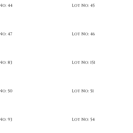
No: 44
Lot No: 45
No: 47
Lot No: 46
No: 83
Lot No: 151
No: 50
Lot No: 51
No: 93
Lot No: 54