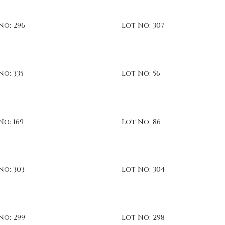
No: 296
Lot No: 307
No: 335
Lot No: 56
No: 169
Lot No: 86
No: 303
Lot No: 304
No: 299
Lot No: 298