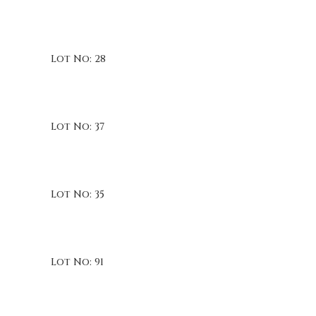
Lot No: 28
Lot No: 37
Lot No: 35
Lot No: 91