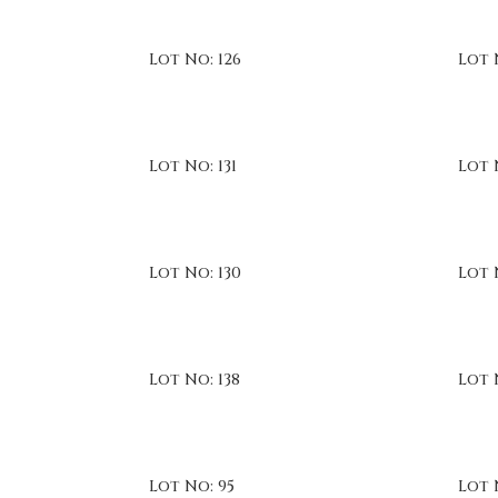
Lot No: 126
Lot 
Lot No: 131
Lot 
Lot No: 130
Lot 
Lot No: 138
Lot 
Lot No: 95
Lot 