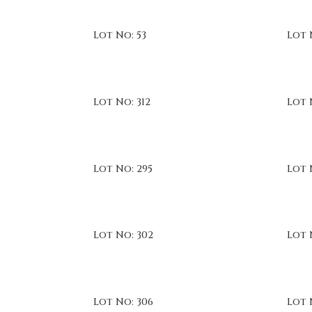
Lot No: 53
Lot 
Lot No: 312
Lot 
Lot No: 295
Lot 
Lot No: 302
Lot 
Lot No: 306
Lot 