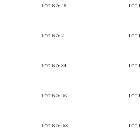
Lot No: 48
Lot 
Lot No: 2
Lot 
Lot No: 84
Lot 
Lot No: 167
Lot 
Lot No: 168
Lot 